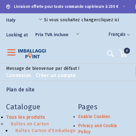
Allez
•
Livraison offerte pour toute commande supérieure à 200 €
au
contenu
Si vous souhaitez changer
cliquez ici
S CATÉGORIES
Langue
Français
Looking at
0
Recherch
Message de bienvenue par défaut !
Connexion
Créer un compte
Plan de site
Catalogue
Pages
Enable Cookies
Tous les produits
Boîtes en Carton
Privacy and Cookie
Boîtes Carton d’Emballage
Policy