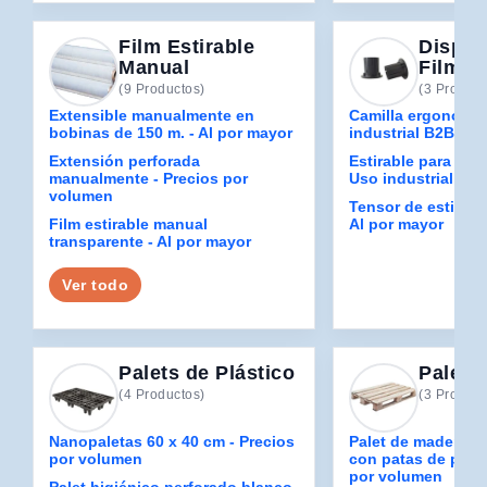
Film Estirable
Dispen
Manual
Film Es
(9 Productos)
(3 Product
Extensible manualmente en
Camilla ergonómic
bobinas de 150 m. - Al por mayor
industrial B2B
Extensión perforada
Estirable para mini
manualmente - Precios por
Uso industrial B2
volumen
Tensor de estiram
Film estirable manual
Al por mayor
transparente - Al por mayor
Ver todo
Palets de Plástico
Palets
(4 Productos)
(3 Product
Nanopaletas 60 x 40 cm - Precios
Palet de madera 
por volumen
con patas de plást
por volumen