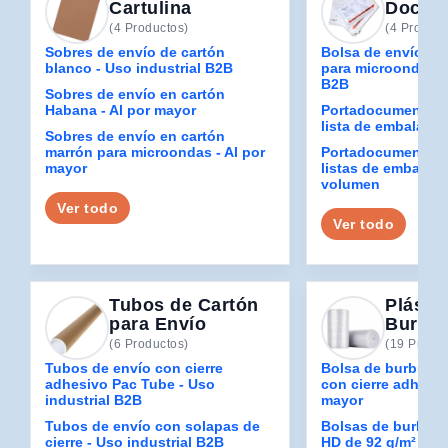
Cartulina
Docum
(4 Productos)
(4 Product
Sobres de envío de cartón
Bolsa de envío de
blanco - Uso industrial B2B
para microondas - 
B2B
Sobres de envío en cartón
Habana - Al por mayor
Portadocumentos 
lista de embalaje 
Sobres de envío en cartón
marrón para microondas - Al por
Portadocumentos n
mayor
listas de embalaje
volumen
Ver todo
Ver todo
Tubos de Cartón
Plásti
para Envío
Burbuj
(6 Productos)
(19 Produc
Tubos de envío con cierre
Bolsa de burbujas 
adhesivo Pac Tube - Uso
con cierre adhesivo
industrial B2B
mayor
Tubos de envío con solapas de
Bolsas de burbujas
cierre - Uso industrial B2B
HD de 92 g/m² con 