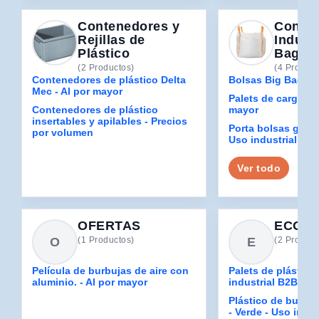
Contenedores y
Conte
Rejillas de
Industr
Plástico
Bags
(2 Productos)
(4 Product
Contenedores de plástico Delta
Bolsas Big Bag - A
Mec - Al por mayor
Palets de carga en
Contenedores de plástico
mayor
insertables y apilables - Precios
Porta bolsas gran
por volumen
Uso industrial B2
Ver todo
OFERTAS
ECOL
O
E
(1 Productos)
(2 Product
Película de burbujas de aire con
Palets de plástico
aluminio. - Al por mayor
industrial B2B
Plástico de burbu
- Verde - Uso indu