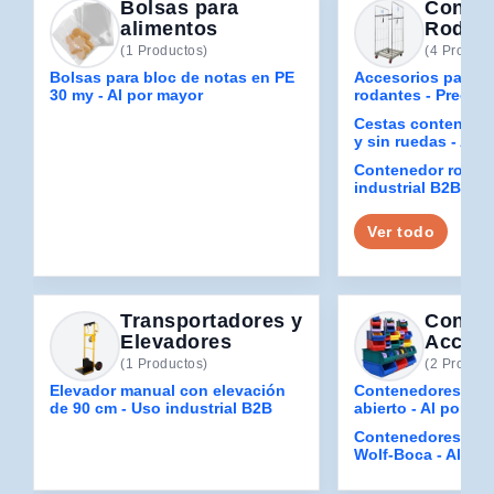
Bolsas para
Conte
alimentos
Rodan
(1 Productos)
(4 Product
Bolsas para bloc de notas en PE
Accesorios para 
30 my - Al por mayor
rodantes - Precio
Cestas contenedo
y sin ruedas - Al 
Contenedor rodant
industrial B2B
Ver todo
Transportadores y
Conten
Elevadores
Acceso
(1 Productos)
(2 Product
Elevador manual con elevación
Contenedores apil
de 90 cm - Uso industrial B2B
abierto - Al por ma
Contenedores mod
Wolf-Boca - Al po