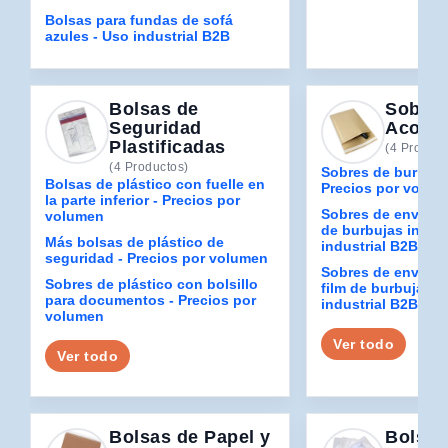
Bolsas para fundas de sofá
azules - Uso industrial B2B
Bolsas de
Sobre
Seguridad
Acolc
Plastificadas
(4 Product
(4 Productos)
Sobres de burbujas
Bolsas de plástico con fuelle en
Precios por volum
la parte inferior - Precios por
Sobres de envío b
volumen
de burbujas interi
Más bolsas de plástico de
industrial B2B
seguridad - Precios por volumen
Sobres de envío 
Sobres de plástico con bolsillo
film de burbujas i
para documentos - Precios por
industrial B2B
volumen
Ver todo
Ver todo
Bolsas de Papel y
Bolsas