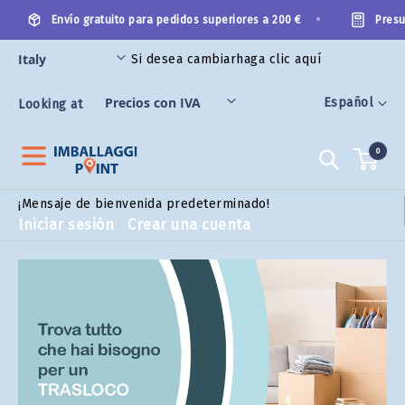
Ir
•
Envío gratuito para pedidos superiores a 200 €
Presupue
al
contenido
Si desea cambiar
haga clic aquí
S CATEGORÍAS
Lenguaje
Español
Looking at
0
Search
¡Mensaje de bienvenida predeterminado!
Iniciar sesión
Crear una cuenta
Cajas
de
cartón
y
materiales
de