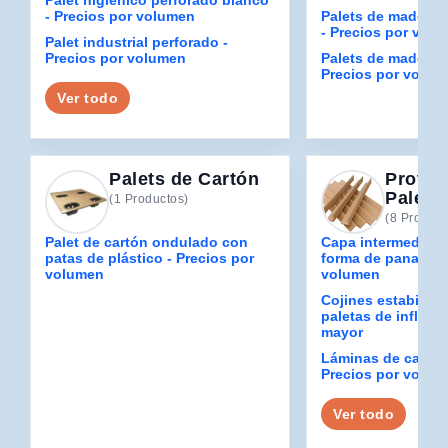
Palet higiénico perforado blanco
- Precios por volumen
Palets de madera 
- Precios por vol
Palet industrial perforado -
Precios por volumen
Palets de madera 
Precios por volum
Ver todo
Palets de Cartón
Protec
Palets
(1 Productos)
(8 Product
Palet de cartón ondulado con
Capa intermedia d
patas de plástico - Precios por
forma de panal - P
volumen
volumen
Cojines estabiliza
paletas de inflado 
mayor
Láminas de cartón
Precios por volum
Ver todo