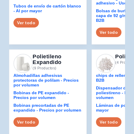
adhesivo - Uso ind
Tubos de envío de cartón blanco
- Al por mayor
Bolsas de burbujas
capa de 92 g/m² - 
B2B
Ver todo
Ver todo
Polietileno
Polies
Expandido
(4 Product
(9 Productos)
Almohadillas adhesivas
chips de relleno - 
protectoras de polilam - Precios
B2B
por volumen
Dispensador de ch
Bobinas de PE expandido -
poliestireno - Prec
Precios por volumen
volumen
Bobinas precortadas de PE
Láminas de poliest
expandido - Precios por volumen
mayor
Ver todo
Ver todo