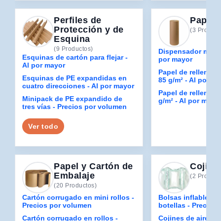
Perfiles de
Papel 
Protección y de
(3 Product
Esquina
(9 Productos)
Dispensador manua
Esquinas de cartón para flejar -
por mayor
Al por mayor
Papel de relleno en
Esquinas de PE expandidas en
85 g/m² - Al por m
cuatro direcciones - Al por mayor
Papel de relleno en
Minipack de PE expandido de
g/m² - Al por mayo
tres vías - Precios por volumen
Ver todo
Papel y Cartón de
Cojine
Embalaje
(2 Product
(20 Productos)
Cartón corrugado en mini rollos -
Bolsas inflables p
Precios por volumen
botellas - Precios
Cartón corrugado en rollos -
Cojines de aire lis