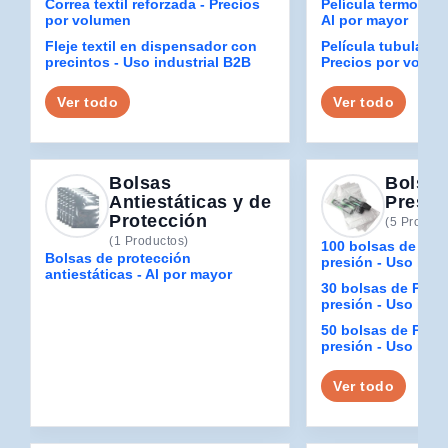
Correa textil reforzada - Precios
Película termorretr
por volumen
Al por mayor
Fleje textil en dispensador con
Película tubular n
precintos - Uso industrial B2B
Precios por volum
Ver todo
Ver todo
Bolsas
Bolsas
Antiestáticas y de
Presió
Protección
(5 Product
(1 Productos)
100 bolsas de PE c
Bolsas de protección
presión - Uso indu
antiestáticas - Al por mayor
30 bolsas de PE co
presión - Uso indu
50 bolsas de PE co
presión - Uso indu
Ver todo