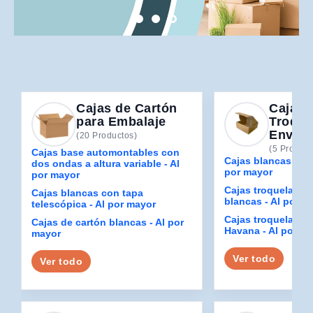
embalaje
Cajas de Cartón
Cajas
para Embalaje
Troque
Envío
(20 Productos)
(5 Product
Cajas base automontables con
Cajas blancas troq
dos ondas a altura variable - Al
por mayor
por mayor
Cajas troqueladas
Cajas blancas con tapa
blancas - Al por m
telescópica - Al por mayor
Cajas troqueladas
Cajas de cartón blancas - Al por
Havana - Al por m
mayor
Ver todo
Ver todo