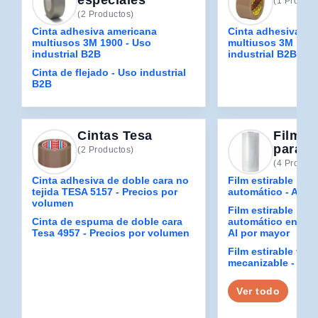
especiales
(1 Product
(2 Productos)
Cinta adhesiva americana
Cinta adhesiva am
multiusos 3M 1900 - Uso
multiusos 3M 1900
industrial B2B
industrial B2B
Cinta de flejado - Uso industrial
B2B
Cintas Tesa
Film Es
para M
(2 Productos)
(4 Product
Cinta adhesiva de doble cara no
Film estirable mec
tejida TESA 5157 - Precios por
automático - Al po
volumen
Film estirable mec
Cinta de espuma de doble cara
automático en bla
Tesa 4957 - Precios por volumen
Al por mayor
Film estirable técn
mecanizable - Al 
Ver todo