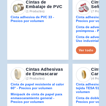
Cintas de
Cintas
Embalaje de PVC
Señali
(1 Productos)
(7 Product
Cinta adhesiva de PVC 33 -
Cinta adhesiva ant
Precios por volumen
Precios por volum
Cinta de advertenc
preimpresa - Prec
Cinta de adverten
Uso industrial B2
Ver todo
Cintas Adhesivas
Cintas
de Enmascarar
Cara
(2 Productos)
(4 Product
Cinta de papel resistente al calor
Cinta adhesiva de
60° - Precios por volumen
tejida TESA 5157 -
volumen
Minipack de cinta de papel para
enmascaramiento general -
Cinta de doble car
Precios por volumen
Precios por volum