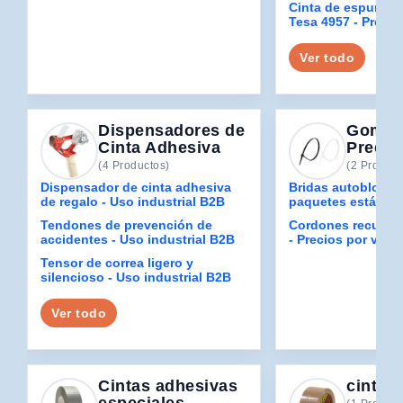
Cinta de espuma d
Tesa 4957 - Preci
Ver todo
Dispensadores de
Gomas,
Cinta Adhesiva
Precin
(4 Productos)
(2 Product
Dispensador de cinta adhesiva
Bridas autoblocan
de regalo - Uso industrial B2B
paquetes estándar
Tendones de prevención de
Cordones recubier
accidentes - Uso industrial B2B
- Precios por vol
Tensor de correa ligero y
silencioso - Uso industrial B2B
Ver todo
Cintas adhesivas
cintas