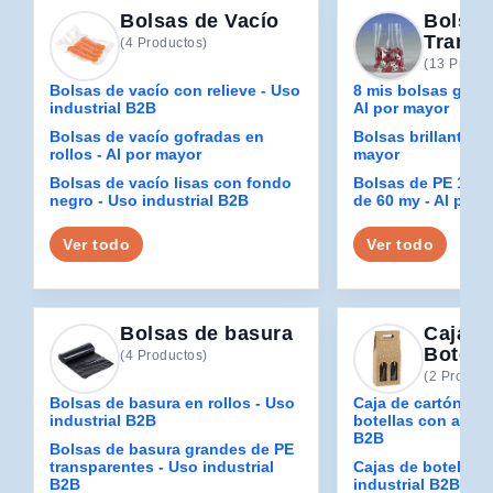
Bolsas de Vacío
Bolsas
Transp
(4 Productos)
(13 Produc
Bolsas de vacío con relieve - Uso
8 mis bolsas grue
industrial B2B
Al por mayor
Bolsas de vacío gofradas en
Bolsas brillantes d
rollos - Al por mayor
mayor
Bolsas de vacío lisas con fondo
Bolsas de PE 100
negro - Uso industrial B2B
de 60 my - Al por 
Ver todo
Ver todo
Bolsas de basura
Cajas 
Botell
(4 Productos)
(2 Product
Bolsas de basura en rollos - Uso
Caja de cartón co
industrial B2B
botellas con asa -
B2B
Bolsas de basura grandes de PE
transparentes - Uso industrial
Cajas de botellas 
B2B
industrial B2B