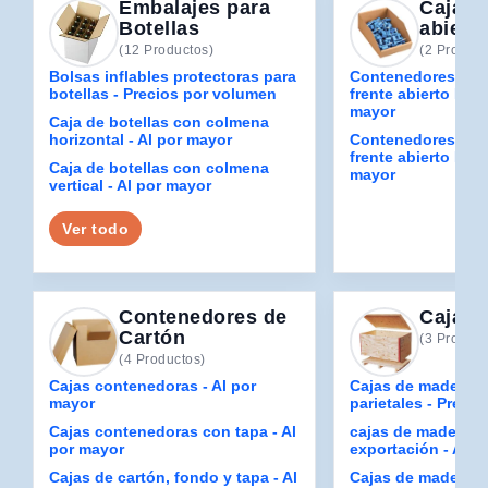
Embalajes para
Cajas 
Botellas
abierta
(12 Productos)
(2 Product
Bolsas inflables protectoras para
Contenedores de 
botellas - Precios por volumen
frente abierto La 
mayor
Caja de botellas con colmena
horizontal - Al por mayor
Contenedores de 
frente abierto Blan
Caja de botellas con colmena
mayor
vertical - Al por mayor
Ver todo
Contenedores de
Cajas 
Cartón
(3 Product
(4 Productos)
Cajas contenedoras - Al por
Cajas de madera c
mayor
parietales - Preci
Cajas contenedoras con tapa - Al
cajas de madera p
por mayor
exportación - Al p
Cajas de cartón, fondo y tapa - Al
Cajas de madera p