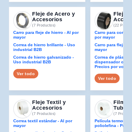
Fleje de Acero y
Fleje d
Accesorios
Acceso
(7 Productos)
(22 Produc
Carro para fleje de hierro - Al por
Carro para correa d
mayor
por mayor
Correa de hierro brillante - Uso
Carro para fleje de
industrial B2B
mayor
Correa de hierro galvanizado -
Correa de plástico
Uso industrial B2B
dispensador con p
Precios por volum
Ver todo
Ver todo
Fleje Textil y
Film Re
Accesorios
Tubula
(7 Productos)
(7 Product
Correa textil estándar - Al por
Película termorretr
mayor
poliolefina - Prec