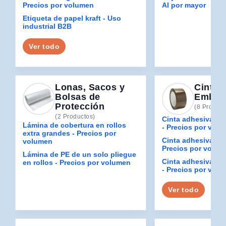
Precios por volumen
Al por mayor
Etiqueta de papel kraft - Uso
industrial B2B
Ver todo
Lonas, Sacos y
Cintas
Bolsas de
Embala
Protección
(8 Product
(2 Productos)
Cinta adhesiva acr
Lámina de cobertura en rollos
- Precios por vol
extra grandes - Precios por
Cinta adhesiva PPL
volumen
Precios por volum
Lámina de PE de un solo pliegue
Cinta adhesiva PPL
en rollos - Precios por volumen
- Precios por vol
Ver todo