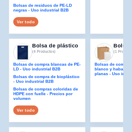
Bolsas de residuos de PE-LD
negras - Uso industrial B2B
Ver todo
Bolsa de plástico
Bolsa 
(4 Productos)
(1 Product
Bolsas de compra blancas de PE-
Bolsas de compra 
LD - Uso industrial B2B
blanco y habano 
planas - Uso indus
Bolsas de compra de bioplástico
- Uso industrial B2B
Bolsas de compras coloridas de
HDPE con fuelle - Precios por
volumen
Ver todo