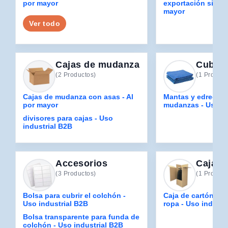
por mayor
exportación sin pre
mayor
Ver todo
Cajas de mudanza
Cubier
(2 Productos)
(1 Product
Cajas de mudanza con asas - Al
Mantas y edredon
por mayor
mudanzas - Uso in
divisores para cajas - Uso
industrial B2B
Accesorios
Cajas 
(3 Productos)
(1 Product
Bolsa para cubrir el colchón -
Caja de cartón pa
Uso industrial B2B
ropa - Uso industr
Bolsa transparente para funda de
colchón - Uso industrial B2B