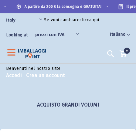
Salta
•
•
A partire da 200 € la consegna è GRATUITA!
Il prev
al
contenuto
Se vuoi cambiare
clicca qui
Lingua
Italiano
Looking at
0
Search
Benvenuti nel nostro sito!
Accedi
Crea un account
ACQUISTO GRANDI VOLUMI