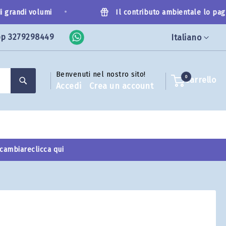
•
 grandi volumi
Il contributo ambientale lo pagh
pp 3279298449
Lingua
Italiano
Benvenuti nel nostro sito!
Search
0
Carrello
Accedi
Crea un account
 cambiare
clicca qui