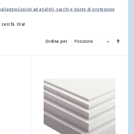
ballaggio
Cuscini ad aria
Teli, sacchi e buste di protezione
 cerchi. Ora!
Impos
Ordina per
la
direzi
decre