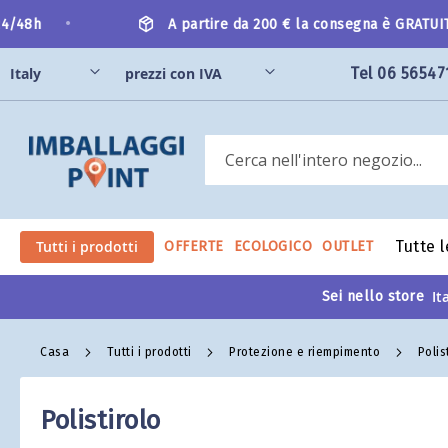
Salta
•
/48h
A partire da 200 € la consegna è GRATUITA!
al
contenuto
Tel 06 56547
Search
Tutti i prodotti
Tutte 
OFFERTE
ECOLOGICO
OUTLET
Sei nello store
Casa
Tutti i prodotti
Protezione e riempimento
Polis
Polistirolo