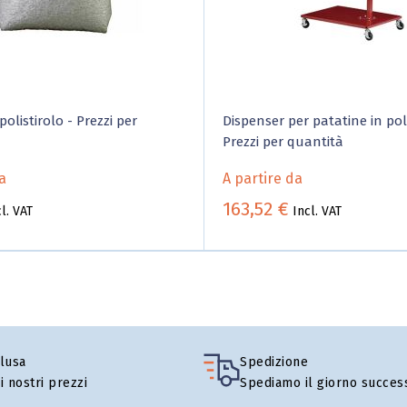
polistirolo - Prezzi per
Dispenser per patatine in poli
Prezzi per quantità
a
A partire da
163,52 €
l. VAT
Incl. VAT
lusa
Spedizione
 i nostri prezzi
Spediamo il giorno succes