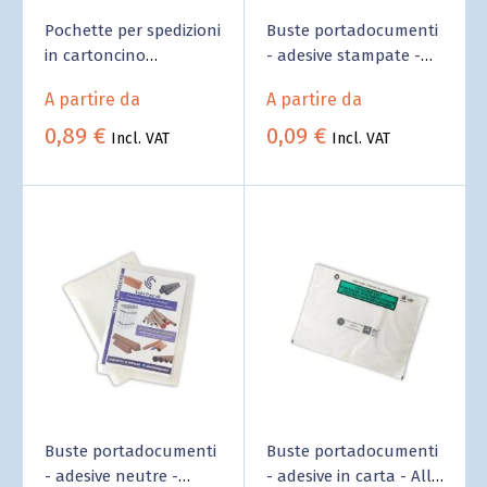
Pochette per spedizioni
Buste portadocumenti
in cartoncino
- adesive stampate -
microonda avana -
Prezzi per quantità
A partire da
A partire da
Fornitura B2B Business
0,89 €
0,09 €
Incl. VAT
Incl. VAT
Buste portadocumenti
Buste portadocumenti
- adesive neutre -
- adesive in carta - All'