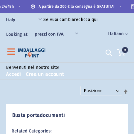
Salta
•
•
 24/48h
A partire da 200 € la consegna è GRATUITA!
al
contenuto
Se vuoi cambiare
clicca qui
Lingua
Italiano
Looking at
0
Search
Benvenuti nel nostro sito!
Accedi
Crea un account
Imposta la direzione decrescente
Buste portadocumenti
Related Categories: