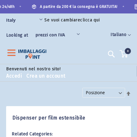
Salta
•
•
 24/48h
A partire da 200 € la consegna è GRATUITA!
al
contenuto
Se vuoi cambiare
clicca qui
Lingua
Italiano
Looking at
0
Search
Benvenuti nel nostro sito!
Accedi
Crea un account
Imposta la direzione decrescente
Dispenser per film estensibile
Related Categories: