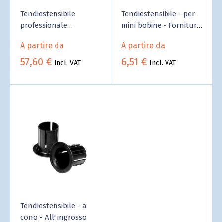
Tendiestensibile
Tendiestensibile - per
professionale
mini bobine - Fornitura
ergonomico - Fornitura
B2B Business
A partire da
A partire da
B2B Business
57,60 €
6,51 €
Incl. VAT
Incl. VAT
Tendiestensibile - a
cono - All' ingrosso