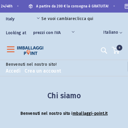
Salta
•
•
 24/48h
A partire da 200 € la consegna è GRATUITA!
al
contenuto
Se vuoi cambiare
clicca qui
Lingua
Italiano
Looking at
0
Search
Benvenuti nel nostro sito!
Accedi
Crea un account
Chi siamo
Benvenuti nel nostro sito i
mballaggi-point.it