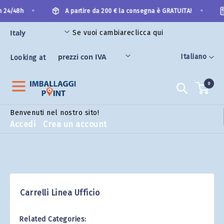
Salta
•
•
n 24/48h
A partire da 200 € la consegna è GRATUITA!
al
contenuto
Se vuoi cambiare
clicca qui
Lingua
Italiano
Looking at
0
Search
Benvenuti nel nostro sito!
Accedi
Crea un account
Carrelli Linea Ufficio
Related Categories: