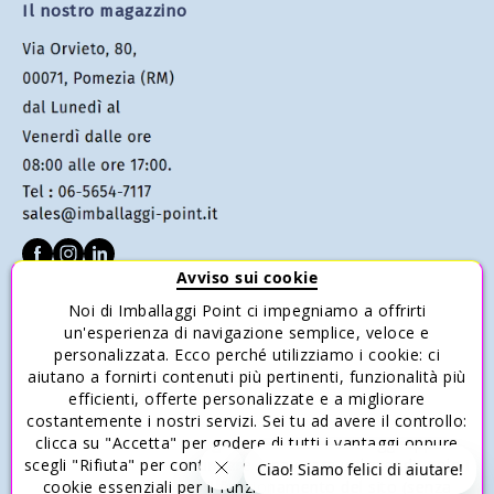
Il nostro magazzino
Avviso sui cookie
Noi di Imballaggi Point ci impegniamo a offrirti
SERVIZIO CLIENTI
un'esperienza di navigazione semplice, veloce e
personalizzata. Ecco perché utilizziamo i cookie: ci
Condizioni di vendita
aiutano a fornirti contenuti più pertinenti, funzionalità più
Pagamenti
efficienti, offerte personalizzate e a migliorare
costantemente i nostri servizi. Sei tu ad avere il controllo:
Spedizione e Consegna
clicca su "Accetta" per godere di tutti i vantaggi oppure
Reso e Rimborso
scegli "Rifiuta" per continuare a navigare utilizzando solo i
cookie essenziali per il funzionamento del sito (senza
Risparmia con gli acquisti multipli