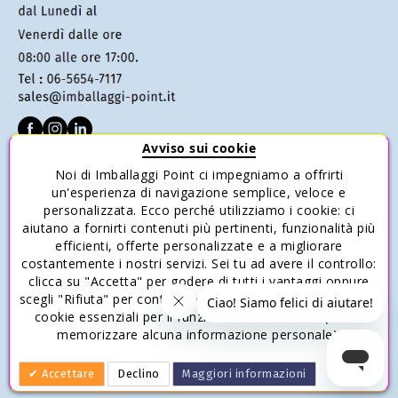
Avviso sui cookie
Noi di Imballaggi Point ci impegniamo a offrirti
SERVIZIO CLIENTI
un'esperienza di navigazione semplice, veloce e
personalizzata. Ecco perché utilizziamo i cookie: ci
Condizioni di vendita
aiutano a fornirti contenuti più pertinenti, funzionalità più
Pagamenti
efficienti, offerte personalizzate e a migliorare
costantemente i nostri servizi. Sei tu ad avere il controllo:
Spedizione e Consegna
clicca su "Accetta" per godere di tutti i vantaggi oppure
Reso e Rimborso
scegli "Rifiuta" per continuare a navigare utilizzando solo i
cookie essenziali per il funzionamento del sito (senza
Risparmia con gli acquisti multipli
memorizzare alcuna informazione personale).
Accettare
Declino
Maggiori informazioni