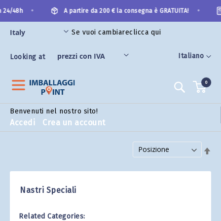
Salta
•
•
 24/48h
A partire da 200 € la consegna è GRATUITA!
al
contenuto
Se vuoi cambiare
clicca qui
Lingua
Italiano
Looking at
0
Search
Benvenuti nel nostro sito!
Accedi
Crea un account
Imposta la direzione decrescente
Nastri Speciali
Related Categories: