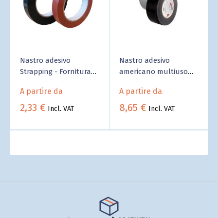
Nastro adesivo
Nastro adesivo
Strapping - Fornitura
americano multiuso
B2B Business
3M 1900 - Fornitura B2B
A partire da
A partire da
Business
2,33 €
8,65 €
Incl. VAT
Incl. VAT